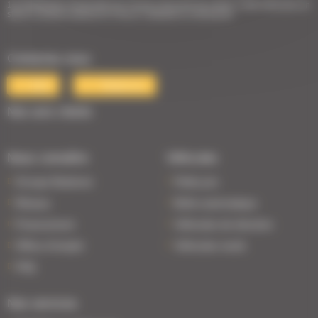
1er Distributeur Automobile de l’Ouest | 38 points de vente | 3 000 véhicules en
stock | Livraison partout en France | Satisfait ou remboursé
Contactez-nous
Mail
Téléphone
Nos avis clients
Nous connaître
Véhicules
Groupe Bodemer
Petits prix
Réseau
Boîte automatique
Financement
Véhicules de direction
Offres d'emploi
Véhicules neufs
FAQ
Nos services