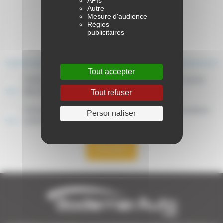
APIs
Autre
Mesure d'audience
Régies
publicitaires
Tout accepter
J’ai lu et accepte la politique de confidentialité. En savoir
plus sur la
politique de confidentialité
Tout refuser
J'accepte de recevoir par email ou SMS des informations
Personnaliser
commerciales de la part de BodemerAuto
Envoyer