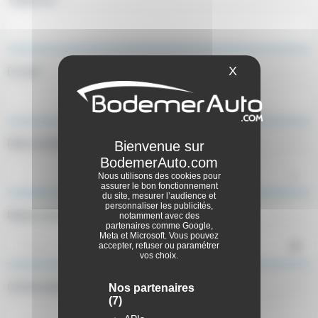
X
Masquer le ba
E-mail *
Date souhaitée
Nous utilisons des cookies pour
assurer le bon fonctionnement
du site, mesurer l’audience et
personnaliser les publicités,
Heure souhaitée
notamment avec des
partenaires comme Google,
Meta et Microsoft. Vous pouvez
accepter, refuser ou paramétrer
vos choix.
Commentaires
Nos partenaires
(7)