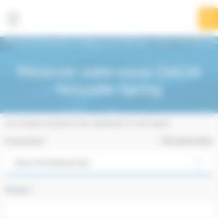
Panneau de gestion des cookies
Dacia Vire BodemerAuto
Catalogue véhicules neufs
Dacia
Nouvelle Spri
Réserver votre essai DACIA
Nouvelle Spring
Les champs marqués d'une astérisque (*) sont requis.
Concession *
Me géolocaliser
Prénom *