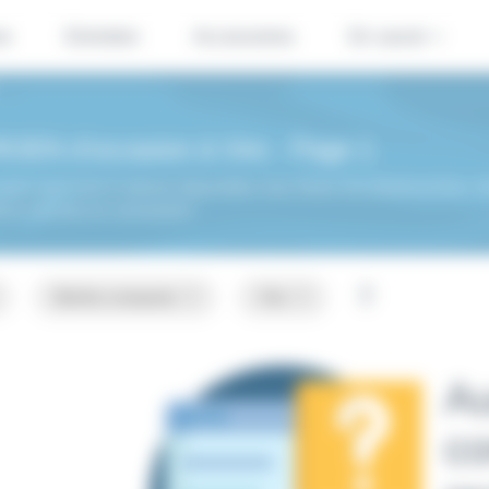
se
Entretien
Accessoires
En savoir +
ROEN d'occasion à Vire - Page 1
on parmi les 0 voitures disponibles chez Dacia Vire BodemerAuto. Ac
reux services en concession!
Berline compacte
Vire
Au
co