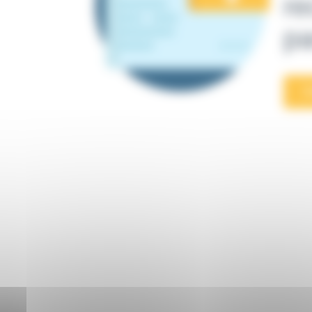
re
pa
E