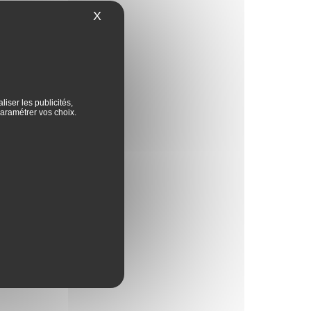
X
Masquer le bandeau des cookies
iser les publicités,
aramétrer vos choix.