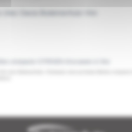
es chez Dacia BodemerAuto Vire
erline compacte CITROEN d'occasion à Vire
re avec BodemerAuto. Choisissez votre prochaine Berline compacte d
iance.