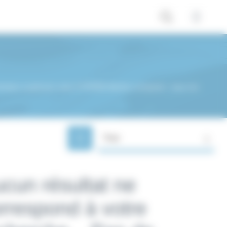
hetez à petit prix votre CITROEN Berline compacte : tous nos
Trier
cun résultat ne
rrespond à votre