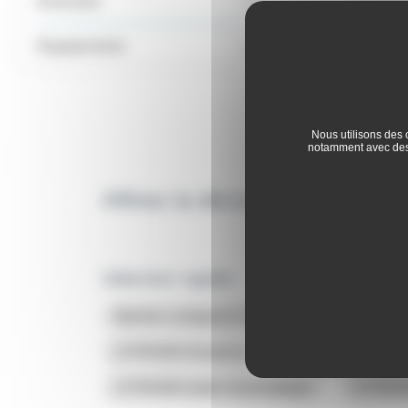
Emission
Équipements
Nous utilisons des 
notamment avec des 
Affinez la découverte des offr
Sélection rapide :
Berline compacte CITROEN
CITROEN Essence
CITROEN Hybri
CITROEN boite Automatique
CITROE