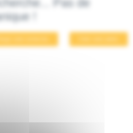
cherche... Pas de
nique !
largir votre recherche.
Créer votre alerte.