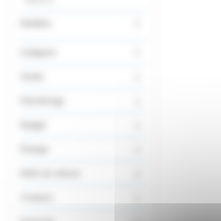
Modèles
Catégorie
Année
Kilométrage
Budget
Énergie
Boîte de vitesse
Couleurs