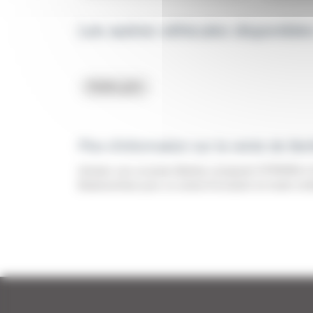
Les autres véhicules disponibl
Petits prix
Plus d'information sur la vente de B
Acheter une occasion Berline compacte CITROEN à Vi
BodemerAuto pour un achat d'occasion en toute conf