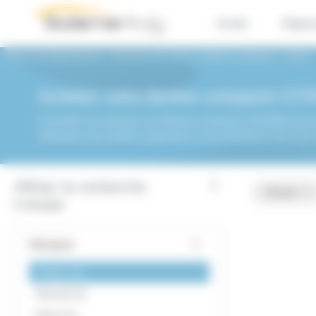
Panneau de gestion des cookies
Achat
Repri
Dacia Vire BodemerAuto
Véhicules d'occasion
Berline compacte
Citroën
Achetez votre Berline compacte CIT
Consultez et comparez nos Berline compacte CITROEN d'occasi
véhicules sont révisés et garantis et vous bénéficiez de nomb
Affiner la recherche
Citroën
0 résultat
Marques
Citroën
0
Renault
2
Dacia
1